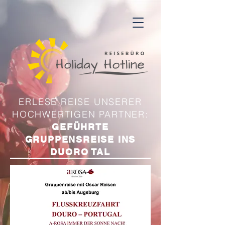
ERLESE REISE UNSERER
HOCHWERTIGEN PARTNER:
GEFÜHRTE
GRUPPENSREISE INS
DUORO TAL